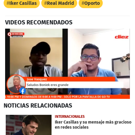
Iker Casillas
Real Madrid
Oporto
VIDEOS RECOMENDADOS
0
NOTICIAS
RELACIONADAS
seconds
of
2
INTERNACIONALES
minutes,
Iker Casillas y su mensaje más gracioso
2
en redes sociales
seconds