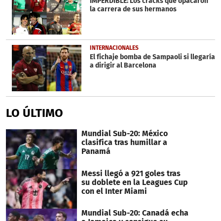
IMPERDIBLE: Los cracks que opacaron
la carrera de sus hermanos
INTERNACIONALES
El fichaje bomba de Sampaoli si llegaría
a dirigir al Barcelona
LO ÚLTIMO
Mundial Sub-20: México
clasifica tras humillar a
Panamá
Messi llegó a 921 goles tras
su doblete en la Leagues Cup
con el Inter Miami
Mundial Sub-20: Canadá echa