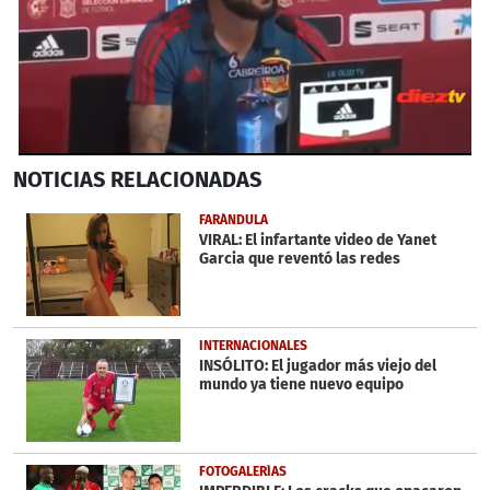
0
NOTICIAS
RELACIONADAS
seconds
of
50
FARÁNDULA
seconds
VIRAL: El infartante video de Yanet
Garcia que reventó las redes
INTERNACIONALES
INSÓLITO: El jugador más viejo del
mundo ya tiene nuevo equipo
FOTOGALERÍAS