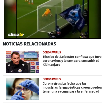
0
NOTICIAS
RELACIONADAS
seconds
of
1
CORONAVIRUS
minute,
Técnico del Leicester confiesa que tuvo
4
coronavirus y lo compara con subir el
seconds
Kilimanjaro
CORONAVIRUS
Coronavirus: La fecha que las
industrias farmacéuticas creen pueden
tener una vacuna para la enfermedad