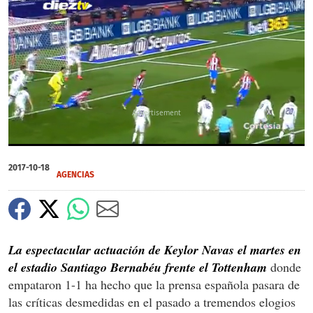
'Keylor Navas es un portero que está infravalorado en el Real Madrid'
X
00:46
00:46
0
of
2017-10-18
46
AGENCIAS
seconds
La espectacular actuación de Keylor Navas el martes en
el estadio Santiago Bernabéu frente el Tottenham
donde
empataron 1-1 ha hecho que la prensa española pasara de
las críticas desmedidas en el pasado a tremendos elogios