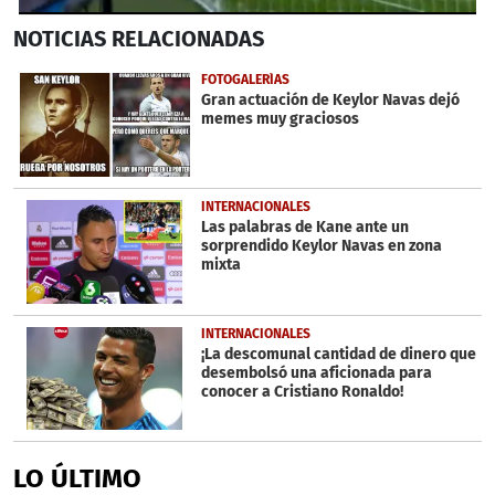
0
NOTICIAS
RELACIONADAS
seconds
of
36
FOTOGALERÍAS
seconds
Gran actuación de Keylor Navas dejó
memes muy graciosos
INTERNACIONALES
Las palabras de Kane ante un
sorprendido Keylor Navas en zona
mixta
INTERNACIONALES
¡La descomunal cantidad de dinero que
desembolsó una aficionada para
conocer a Cristiano Ronaldo!
LO ÚLTIMO