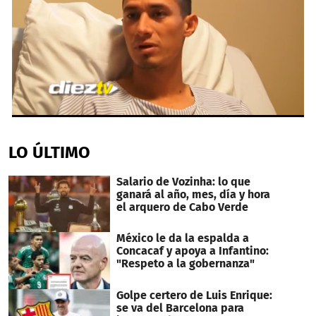
0
seconds
of
LO ÚLTIMO
2
minutes,
34
Salario de Vozinha: lo que
seconds
ganará al año, mes, día y hora
el arquero de Cabo Verde
México le da la espalda a
Concacaf y apoya a Infantino:
"Respeto a la gobernanza"
Golpe certero de Luis Enrique:
se va del Barcelona para