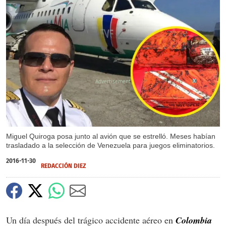
X
X
X
X
Miguel Quiroga posa junto al avión que se estrelló. Meses habían
trasladado a la selección de Venezuela para juegos eliminatorios.
2016-11-30
REDACCIÓN DIEZ
Un día después del trágico accidente aéreo en
Colombia