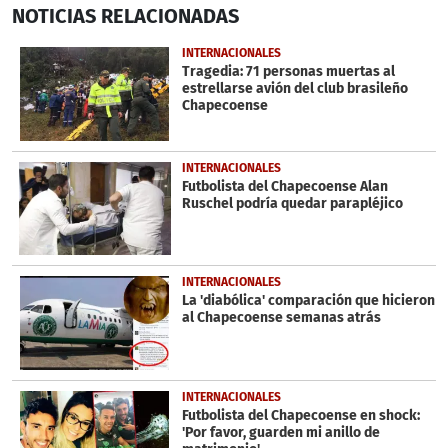
0
NOTICIAS
RELACIONADAS
seconds
of
6
INTERNACIONALES
minutes,
Tragedia: 71 personas muertas al
5
estrellarse avión del club brasileño
seconds
Chapecoense
INTERNACIONALES
Futbolista del Chapecoense Alan
Ruschel podría quedar parapléjico
INTERNACIONALES
La 'diabólica' comparación que hicieron
al Chapecoense semanas atrás
INTERNACIONALES
Futbolista del Chapecoense en shock:
'Por favor, guarden mi anillo de