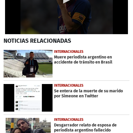
0
NOTICIAS
RELACIONADAS
seconds
of
39
INTERNACIONALES
seconds
Muere periodista argentino en
accidente de tránsito en Brasil
INTERNACIONALES
Se entera de la muerte de su marido
por Simeone en Twitter
INTERNACIONALES
Desgarrador relato de esposa de
periodista argentino fallecido