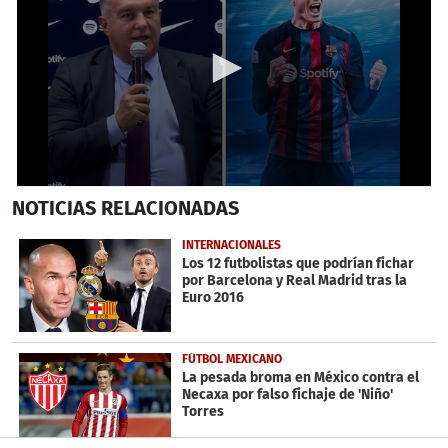
0
NOTICIAS
RELACIONADAS
seconds
of
52
INTERNACIONALES
seconds
Los 12 futbolistas que podrían fichar
por Barcelona y Real Madrid tras la
Euro 2016
FÚTBOL MEXICANO
La pesada broma en México contra el
Necaxa por falso fichaje de 'Niño'
Torres