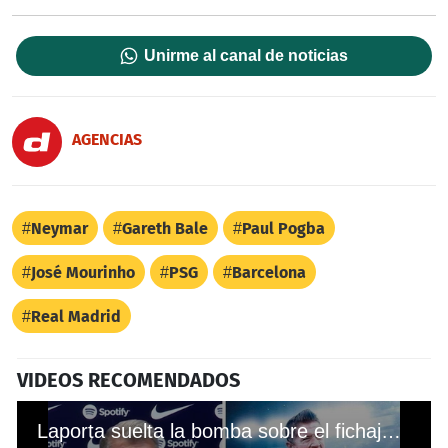
Unirme al canal de noticias
AGENCIAS
Neymar
Gareth Bale
Paul Pogba
José Mourinho
PSG
Barcelona
Real Madrid
VIDEOS RECOMENDADOS
Laporta suelta la bomba sobre el fichaje de Lewandowski por el Barcelona y confirman una salida