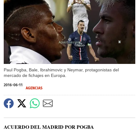
X
X
X
X
X
X
X
X
Paul Pogba, Bale, Ibrahimovic y Neymar, protagonistas del
mercado de fichajes en Europa.
2016-06-11
AGENCIAS
ACUERDO DEL MADRID POR POGBA