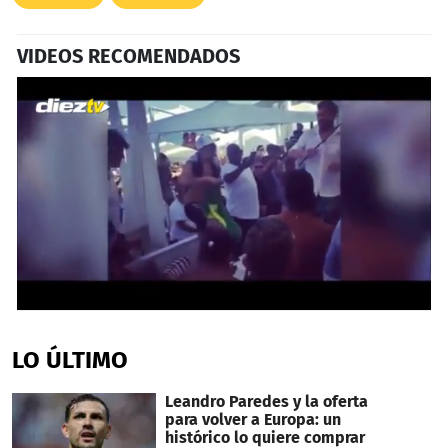
VIDEOS RECOMENDADOS
0
seconds
of
LO ÚLTIMO
33
seconds
Leandro Paredes y la oferta
para volver a Europa: un
histórico lo quiere comprar