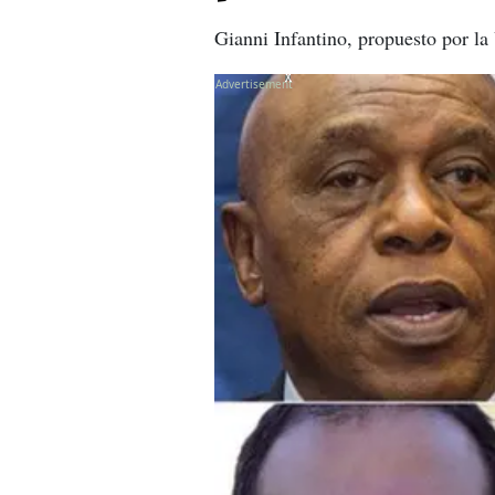
Gianni Infantino, propuesto por la
X
X
X
X
X