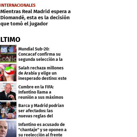
INTERNACIONALES
Mientras Real Madrid espera a
Diomandé, esta es la decisión
que tomó el jugador
ÚLTIMO
Mundial Sub-20:
Concacaf confirma su
segunda selección a la
Copa del Mundo 2027
Salah rechaza millones
de Arabia y elige un
inesperado destino: este
será su club
Cumbre en la FIFA:
Infantino llama a
reunión a sus máximos
dirigentes
Barca y Madrid podrían
ser afectados: las
nuevas reglas del
arbitraje en LaLiga
Infantino es acusado de
"chantaje" y se oponen a
su reelección al frente