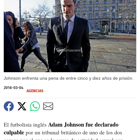
X
X
X
X
Johnson enfrenta una pena de entre cinco y diez años de prisión.
2016-03-04
AGENCIAS
Adam Johnson fue declarado
El futbolista inglés
culpable
por un tribunal británico de uno de los dos
cargos por el que se le acusa de actividad sexual con