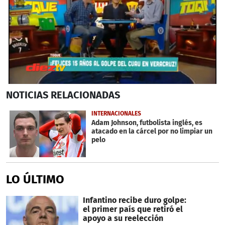
0
NOTICIAS
RELACIONADAS
seconds
of
2
INTERNACIONALES
minutes,
Adam Johnson, futbolista inglés, es
7
atacado en la cárcel por no limpiar un
seconds
pelo
LO ÚLTIMO
Infantino recibe duro golpe:
el primer país que retiró el
apoyo a su reelección