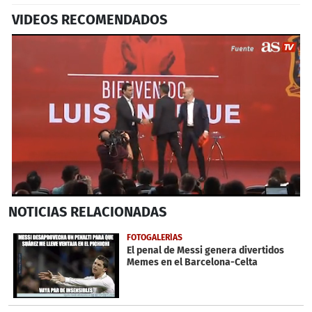
VIDEOS RECOMENDADOS
0
NOTICIAS
RELACIONADAS
seconds
of
2
FOTOGALERÍAS
minutes,
El penal de Messi genera divertidos
34
Memes en el Barcelona-Celta
seconds