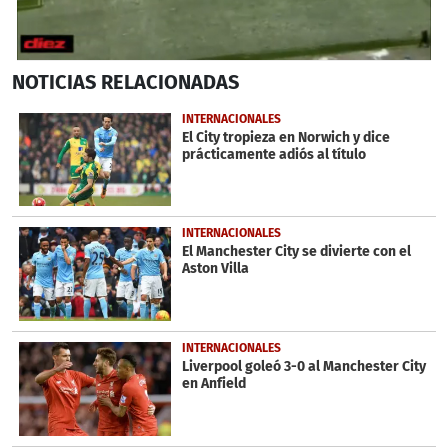
0
NOTICIAS
RELACIONADAS
seconds
of
1
INTERNACIONALES
minute,
El City tropieza en Norwich y dice
8
prácticamente adiós al título
seconds
INTERNACIONALES
El Manchester City se divierte con el
Aston Villa
INTERNACIONALES
Liverpool goleó 3-0 al Manchester City
en Anfield