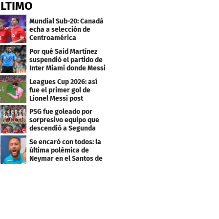
ÚLTIMO
Mundial Sub-20: Canadá
echa a selección de
Centroamérica
Por qué Said Martínez
suspendió el partido de
Inter Miami donde Messi
marcó doblete
Leagues Cup 2026: así
fue el primer gol de
Lionel Messi post
Mundial
PSG fue goleado por
sorpresivo equipo que
descendió a Segunda
división
Se encaró con todos: la
última polémica de
Neymar en el Santos de
Brasil