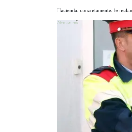
Hacienda, concretamente, le recla
X
X