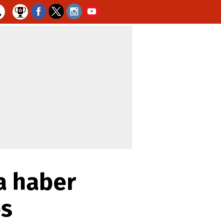
a haber
os