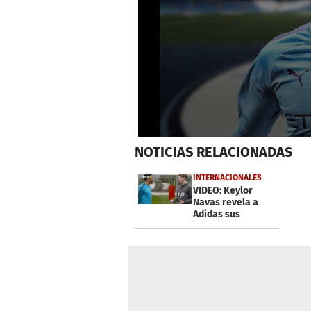
0
NOTICIAS
RELACIONADAS
seconds
of
1
INTERNACIONALES
minute,
VIDEO: Keylor
8
Navas revela a
seconds
Volume
Adidas sus
0%
secretos como
arquero