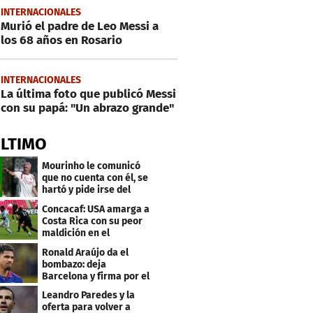
INTERNACIONALES
Murió el padre de Leo Messi a
los 68 años en Rosario
INTERNACIONALES
La última foto que publicó Messi
con su papá: "Un abrazo grande"
ÚLTIMO
Mourinho le comunicó
que no cuenta con él, se
hartó y pide irse del
Real Madrid
Concacaf: USA amarga a
Costa Rica con su peor
maldición en el
premundial Sub-20
Ronald Araújo da el
bombazo: deja
Barcelona y firma por el
club menos pensado
Leandro Paredes y la
oferta para volver a