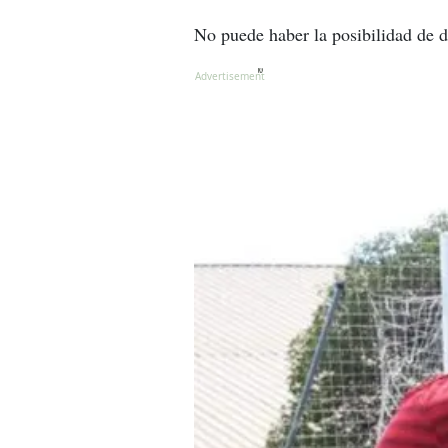
No puede haber la posibilidad de d
X
X