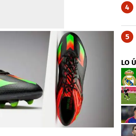
4
5
LO 