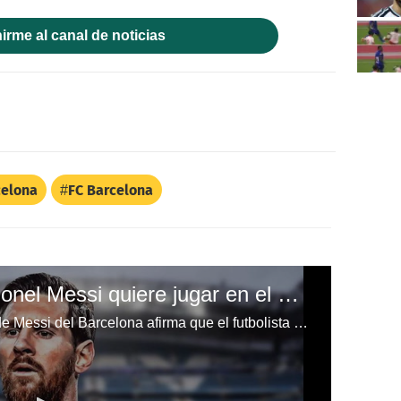
irme al canal de noticias
celona
FC Barcelona
Bombazo mundial: "Lionel Messi quiere jugar en el Manchester City"
El periodista que filtró la salida de Messi del Barcelona afirma que el futbolista quiere jugar con el City.