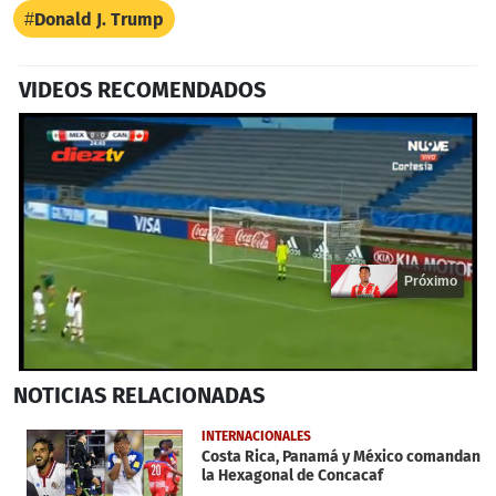
Donald J. Trump
VIDEOS RECOMENDADOS
Próximo
0
NOTICIAS
RELACIONADAS
seconds
of
17
INTERNACIONALES
seconds
Costa Rica, Panamá y México comandan
la Hexagonal de Concacaf