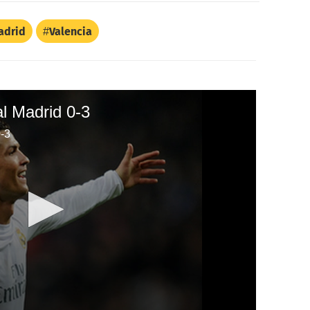
adrid
Valencia
l Madrid 0-3
-3