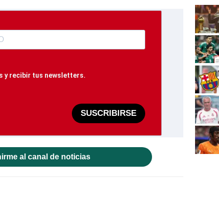
 y recibir tus newsletters.
SUSCRIBIRSE
irme al canal de noticias