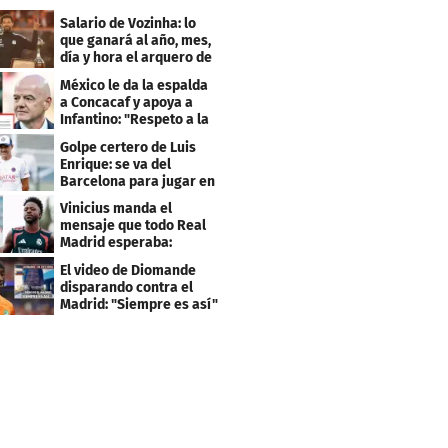
Salario de Vozinha: lo
que ganará al año, mes,
día y hora el arquero de
Cabo Verde
México le da la espalda
a Concacaf y apoya a
Infantino: "Respeto a la
gobernanza"
Golpe certero de Luis
Enrique: se va del
Barcelona para jugar en
el PSG
Vinicius manda el
mensaje que todo Real
Madrid esperaba:
"Mourinho..."
El video de Diomande
disparando contra el
Madrid: "Siempre es así"