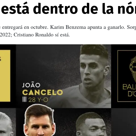
í está dentro de la n
e entregará en octubre. Karim Benzema apunta a ganarlo. Sor
022; Cristiano Ronaldo sí está.