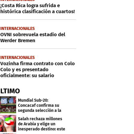
¡Costa Rica logra sufrida e
histórica clasificación a cuartos!
INTERNACIONALES
OVNI sobrevuela estadio del
Werder Bremen
INTERNACIONALES
Vozinha firma contrato con Colo
Colo y es presentado
oficialmente: su salario
ÚLTIMO
Mundial Sub-20:
Concacaf confirma su
segunda selección a la
Copa del Mundo 2027
Salah rechaza millones
de Arabia y elige un
inesperado destino: este