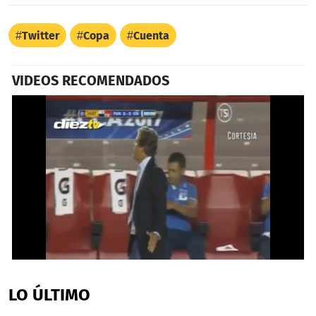
Twitter
Copa
Cuenta
VIDEOS RECOMENDADOS
0
seconds
of
LO ÚLTIMO
1
minute,