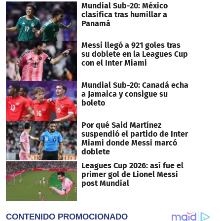
18
Mundial Sub-20: México
seconds
clasifica tras humillar a
Panamá
Messi llegó a 921 goles tras
su doblete en la Leagues Cup
con el Inter Miami
Mundial Sub-20: Canadá echa
a Jamaica y consigue su
boleto
Por qué Said Martínez
suspendió el partido de Inter
Miami donde Messi marcó
doblete
Leagues Cup 2026: así fue el
primer gol de Lionel Messi
post Mundial