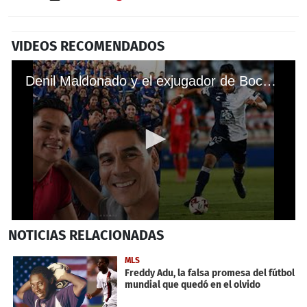
VIDEOS RECOMENDADOS
Denil Maldonado y el exjugador de Boca Juniors que más le ayuda en Pachuca
0
NOTICIAS
RELACIONADAS
seconds
of
6
MLS
minutes,
Freddy Adu, la falsa promesa del fútbol
31
mundial que quedó en el olvido
seconds