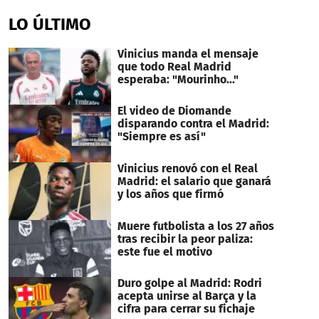
seconds
of
LO ÚLTIMO
43
seconds
Vinicius manda el mensaje
que todo Real Madrid
esperaba: "Mourinho..."
El video de Diomande
disparando contra el Madrid:
"Siempre es así"
Vinicius renovó con el Real
Madrid: el salario que ganará
y los años que firmó
Muere futbolista a los 27 años
tras recibir la peor paliza:
este fue el motivo
Duro golpe al Madrid: Rodri
acepta unirse al Barça y la
cifra para cerrar su fichaje