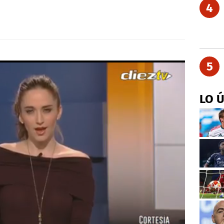
4
5
LO 