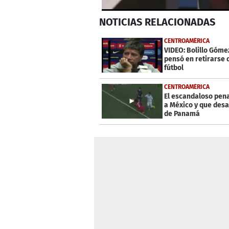
0
NOTICIAS
RELACIONADAS
seconds
of
6
CENTROAMÉRICA
minutes,
VIDEO: Bolillo Gómez
5
pensó en retirarse 
seconds
Volume
fútbol
0%
CENTROAMÉRICA
El escandaloso pena
a México y que desat
de Panamá