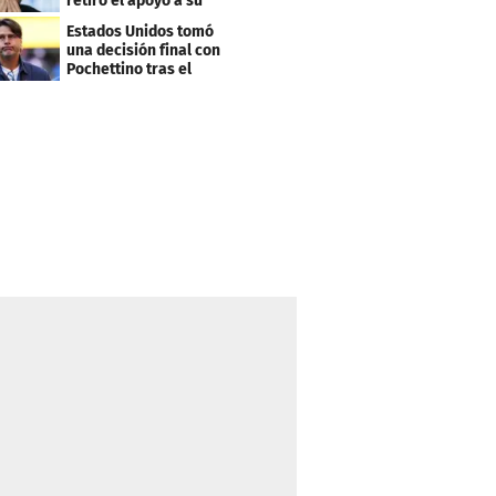
retiró el apoyo a su
reelección
Estados Unidos tomó
una decisión final con
Pochettino tras el
Mundial