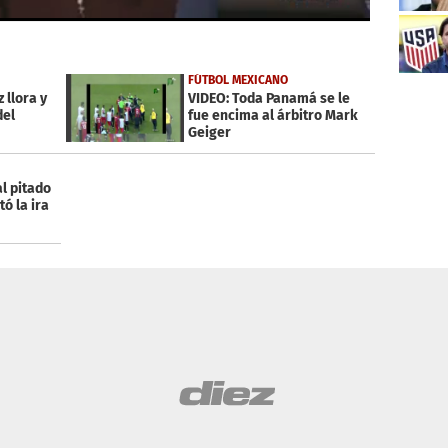
FÚTBOL MEXICANO
 llora y
VIDEO: Toda Panamá se le
del
fue encima al árbitro Mark
Geiger
l pitado
ó la ira