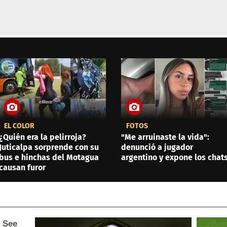
EL COLOR
FOTOS
¿Quién era la pelirroja?
"Me arruinaste la vida":
Juticalpa sorprende con su
denunció a jugador
bus e hinchas del Motagua
argentino y expone los chat
causan furor