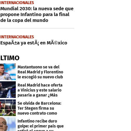
INTERNACIONALES
Mundial 2030: la nueva sede que
propone Infantino para la final
de la copa del mundo
INTERNACIONALES
EspaÃ±a ya estÃ¡ en MÃ©xico
ÚLTIMO
Mastantuono se va del
Real Madrid y Florentino
le escogió su nuevo club
Real Madrid hace oferta
a Vinicius y este salario
pasaría a ganar ¿Más
que Mbappé?
Se olvida de Barcelona:
Ter Stegen firma su
nuevo contrato como
profesional
Infantino recibe duro
golpe: el primer país que