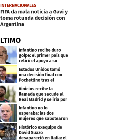
INTERNACIONALES
FIFA da mala noticia a Gavi y
toma rotunda decisión con
Argentina
ÚLTIMO
Infantino recibe duro
golpe: el primer país que
retiró el apoyo a su
reelección
Estados Unidos tomó
una decisión final con
Pochettino tras el
Mundial
Vinicius recibe la
llamada que sacude al
Real Madrid y se iría por
este salario
Infantino no lo
esperaba: las dos
mujeres que sabotearon
sus planes con el
Histórico exequipo de
Mundial
David Suazo
desapareció en Italia: el