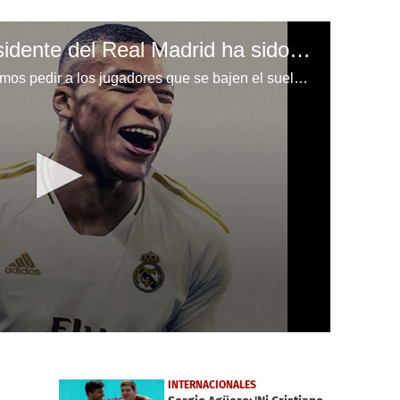
Florentino Pérez, presidente del Real Madrid ha sido sincero con respecto a un eventual fichaje de Kylian Mbappé.
Florentino: "¿Mbappé? No podemos pedir a los jugadores que se bajen el sueldo y hacer un fichaje así"
INTERNACIONALES