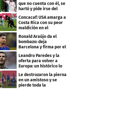
que no cuenta con él, se
hartó y pide irse del
Real Madrid
Concacaf: USA amarga a
Costa Rica con su peor
maldición en el
premundial Sub-20
Ronald Araújo da el
bombazo: deja
Barcelona y firma por el
club menos pensado
Leandro Paredes y la
oferta para volver a
Europa: un histórico lo
quiere comprar
Le destrozaron la pierna
en un amistoso y se
pierde toda la
temporada en LaLiga