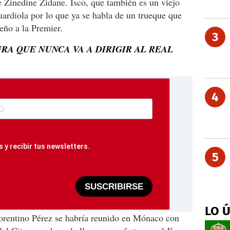
 Zinedine Zidane. Isco, que también es un viejo
uardiola por lo que ya se habla de un trueque que
eño a la Premier.
3
RA QUE NUNCA VA A DIRIGIR AL REAL
4
 y recibir tus newsletters.
5
SUSCRIBIRSE
LO 
orentino Pérez se habría reunido en Mónaco con