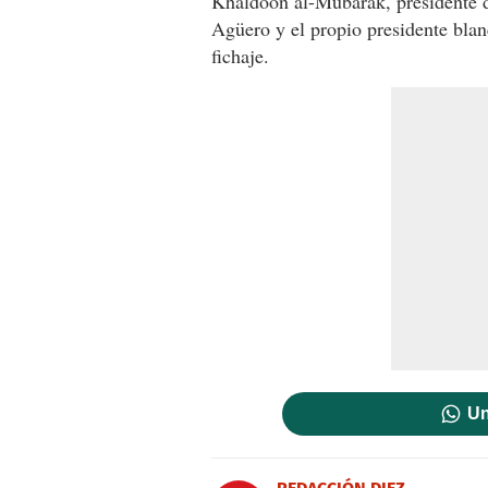
Khaldoon al-Mubarak, presidente de
Agüero y el propio presidente blan
fichaje.
Un