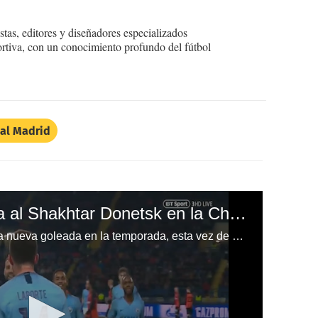
tas, editores y diseñadores especializados
ortiva, con un conocimiento profundo del fútbol
al Madrid
Manchester City golea al Shakhtar Donetsk en la Champions League
El Manchester City consigue una nueva goleada en la temporada, esta vez de visita y ante el Shakhtar Donetsk en la Champions League.