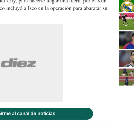
l City, para hacerle llegar una oferta por el Kun
co incluyó a Isco en la operación para abaratar su
irme al canal de noticias