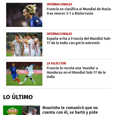
1
INTERNACIONALES
minute,
Francia se clasifica al Mundial de Rusia
2
tras vencer 2-1 a Bielorrusia
seconds
INTERNACIONALES
España echa a Francia del Mundial Sub-
17 de la India con gol in extremis
LA SELECCIÓN
Francia le receta una 'manita' a
Honduras en el Mundial Sub-17 de la
India
LO ÚLTIMO
Mourinho le comunicó que no
cuenta con él, se hartó y pide