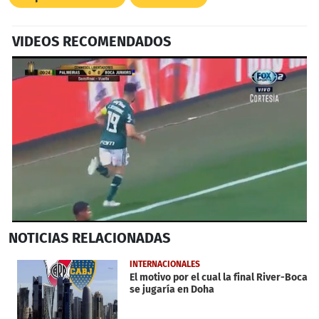
VIDEOS RECOMENDADOS
0
NOTICIAS
RELACIONADAS
seconds
of
1
INTERNACIONALES
minute,
El motivo por el cual la final River-Boca
52
se jugaría en Doha
seconds