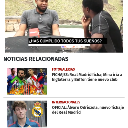
0
NOTICIAS
RELACIONADAS
seconds
of
2
FOTOGALERÍAS
minutes,
FICHAJES: Real Madrid ficha; Mina iría a
43
Inglaterra y Buffon tiene nuevo club
seconds
INTERNACIONALES
OFICIAL: Álvaro Odriozola, nuevo fichaje
del Real Madrid