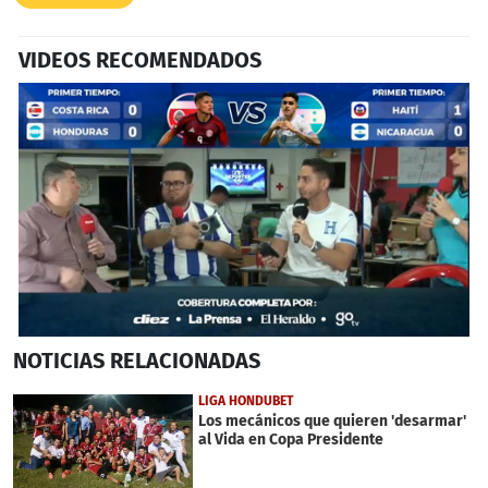
VIDEOS RECOMENDADOS
0
NOTICIAS
RELACIONADAS
seconds
of
4
LIGA HONDUBET
minutes,
Los mecánicos que quieren 'desarmar'
56
al Vida en Copa Presidente
seconds