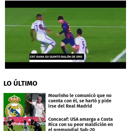
0
seconds
of
LO ÚLTIMO
53
seconds
Mourinho le comunicó que no
cuenta con él, se hartó y pide
irse del Real Madrid
Concacaf: USA amarga a Costa
Rica con su peor maldición en
el premundial Sub-20