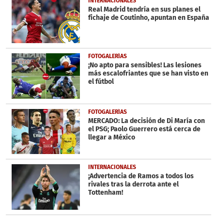
INTERNACIONALES
seconds
Real Madrid tendría en sus planes el
fichaje de Coutinho, apuntan en España
FOTOGALERÍAS
¡No apto para sensibles! Las lesiones
más escalofriantes que se han visto en
el fútbol
FOTOGALERÍAS
MERCADO: La decisión de Di María con
el PSG; Paolo Guerrero está cerca de
llegar a México
INTERNACIONALES
¡Advertencia de Ramos a todos los
rivales tras la derrota ante el
Tottenham!