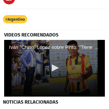
Argentino
VIDEOS RECOMENDADOS
Iván "Chino" López sobre Pinto: "Tiene algo contra mí"
0
NOTICIAS
RELACIONADAS
seconds
of