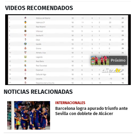
VIDEOS RECOMENDADOS
Próximo
0
NOTICIAS
RELACIONADAS
seconds
of
16
INTERNACIONALES
seconds
Barcelona logra apurado triunfo ante
Sevilla con doblete de Alcácer