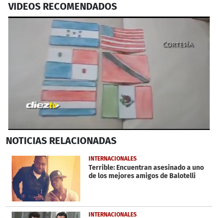
VIDEOS RECOMENDADOS
0
NOTICIAS
RELACIONADAS
seconds
of
5
INTERNACIONALES
minutes,
Terrible: Encuentran asesinado a uno
49
de los mejores amigos de Balotelli
seconds
INTERNACIONALES