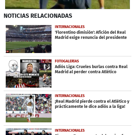
0
NOTICIAS
RELACIONADAS
seconds
of
41
INTERNACIONALES
seconds
'Florentino dimisión': Afición del Real
Madrid exige renuncia del presidente
FOTOGALERÍAS
Adiós Liga: Crueles burlas contra Real
Madrid al perder contra Atlético
INTERNACIONALES
¡Real Madrid pierde contra el Atlético y
prácticamente le dice adiós a la liga!
INTERNACIONALES