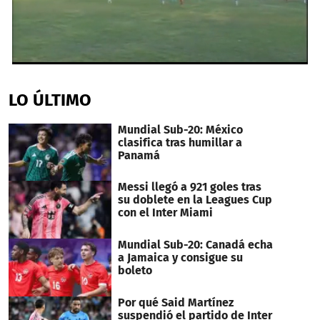
0
seconds
of
LO ÚLTIMO
40
seconds
Mundial Sub-20: México
clasifica tras humillar a
Panamá
Messi llegó a 921 goles tras
su doblete en la Leagues Cup
con el Inter Miami
Mundial Sub-20: Canadá echa
a Jamaica y consigue su
boleto
Por qué Said Martínez
suspendió el partido de Inter