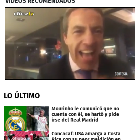
VIDEOS RECOMENDADOS
0
seconds
of
LO ÚLTIMO
40
seconds
Mourinho le comunicó que no
cuenta con él, se hartó y pide
irse del Real Madrid
Concacaf: USA amarga a Costa
Rica con su peor maldición en