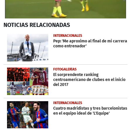
0
NOTICIAS
RELACIONADAS
seconds
of
54
INTERNACIONALES
seconds
Pep: 'Me aproximo al final de mi carrera
como entrenador'
FOTOGALERÍAS
El sorprendente ranking
centroamericano de clubes en el inicio
del 2017
INTERNACIONALES
Cuatro madridistas y tres barcelonistas
en el equipo ideal de 'L'Equipe'