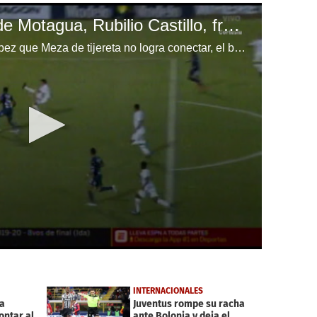
El fallo del delantero de Motagua, Rubilio Castillo, frente a Brad Guzan
Centro por derecha de Kevin López que Meza de tijereta no logra conectar, el balón se estrella en Rubilio Castillo y se escapa por la línea. Se salva Atlanta al minuto 19.
INTERNACIONALES
la
Juventus rompe su racha
ontar al
ante Bolonia y deja el