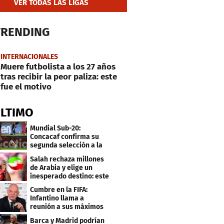
VER TODAS LAS LIGAS
TRENDING
INTERNACIONALES
Muere futbolista a los 27 años
tras recibir la peor paliza: este
fue el motivo
ÚLTIMO
Mundial Sub-20:
Concacaf confirma su
segunda selección a la
Copa del Mundo 2027
Salah rechaza millones
de Arabia y elige un
inesperado destino: este
será su club
Cumbre en la FIFA:
Infantino llama a
reunión a sus máximos
dirigentes
Barca y Madrid podrían