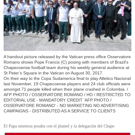
A handout picture released by the Vatican press office Osservatore
Romano shows Pope Francis (C) posing with members of Brazil's
Chapecoense football team during his weekly general audience at
St Peter's Square in the Vatican on August 30, 2017.
On their way to the Copa Sudamerica final to play Atletico Nacional
last November, 19 Chapecoense players and 24 club officials were
amongst 71 people killed when their plane crashed in Colombia. /
AFP PHOTO / OSSERVATORE ROMANO / HO / RESTRICTED TO
EDITORIAL USE - MANDATORY CREDIT 'AFP PHOTO /
OSSERVATORE ROMANO' - NO MARKETING NO ADVERTISING
CAMPAIGNS - DISTRIBUTED AS A SERVICE TO CLIENTS
El Papa mientras posaba con el plantel y la delegación del Chape.