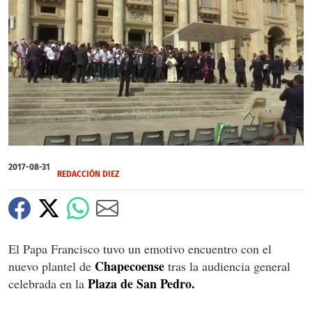
X
X
0
seconds
2017-08-31
of
REDACCIÓN DIEZ
0
seconds
El Papa Francisco tuvo un emotivo encuentro con el
Chapecoense
nuevo plantel de
tras la audiencia general
Plaza de San Pedro.
celebrada en la