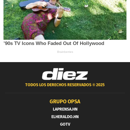
TODOS LOS DERECHOS RESERVADOS ®
2025
GRUPO OPSA
LAPRENSA.HN
ELHERALDO.HN
GOTV