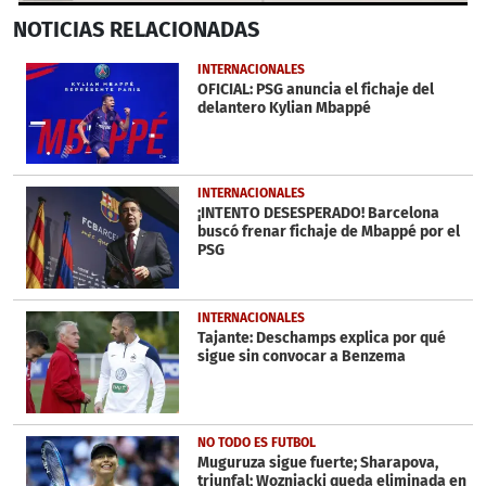
0
NOTICIAS
RELACIONADAS
seconds
of
31
INTERNACIONALES
seconds
OFICIAL: PSG anuncia el fichaje del
delantero Kylian Mbappé
INTERNACIONALES
¡INTENTO DESESPERADO! Barcelona
buscó frenar fichaje de Mbappé por el
PSG
INTERNACIONALES
Tajante: Deschamps explica por qué
sigue sin convocar a Benzema
NO TODO ES FUTBOL
Muguruza sigue fuerte; Sharapova,
triunfal; Wozniacki queda eliminada en