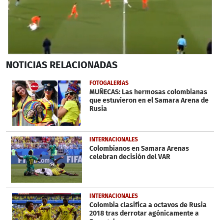
0
NOTICIAS
RELACIONADAS
seconds
of
1
FOTOGALERÍAS
minute,
MUÑECAS: Las hermosas colombianas
36
que estuvieron en el Samara Arena de
seconds
Rusia
INTERNACIONALES
Colombianos en Samara Arenas
celebran decisión del VAR
INTERNACIONALES
Colombia clasifica a octavos de Rusia
2018 tras derrotar agónicamente a