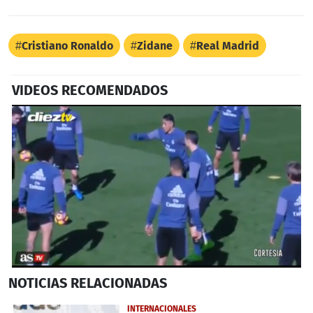
Cristiano Ronaldo
Zidane
Real Madrid
VIDEOS RECOMENDADOS
0
NOTICIAS
RELACIONADAS
seconds
of
32
INTERNACIONALES