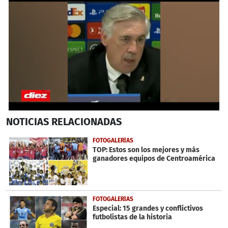
0
NOTICIAS
RELACIONADAS
seconds
of
28
FOTOGALERÍAS
seconds
TOP: Estos son los mejores y más
ganadores equipos de Centroamérica
FOTOGALERÍAS
Especial: 15 grandes y conflictivos
futbolistas de la historia