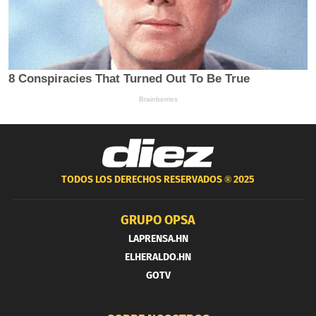
TODOS LOS DERECHOS RESERVADOS ®
2025
GRUPO OPSA
LAPRENSA.HN
ELHERALDO.HN
GOTV