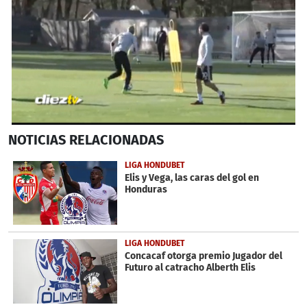
0
NOTICIAS
RELACIONADAS
seconds
of
54
LIGA HONDUBET
seconds
Elis y Vega, las caras del gol en
Honduras
LIGA HONDUBET
Concacaf otorga premio Jugador del
Futuro al catracho Alberth Elis