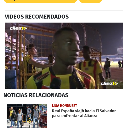
VIDEOS RECOMENDADOS
0
NOTICIAS
RELACIONADAS
seconds
of
2
LIGA HONDUBET
minutes,
Real España viajó hacia El Salvador
38
para enfrentar al Alianza
seconds