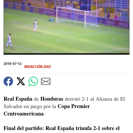
X
0
of
2019-07-13
1
REDACCIÓN DIEZ
minute,
11
seconds
Real España
Honduras
de
derrotó 2-1 al Alianza de El
Copa Premier
Salvador en juego por la
Centroamericana
.
Final del partido: Real España triunfa 2-1 sobre el