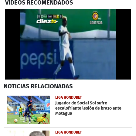
VIDEOS RECOMENDADOS
0
NOTICIAS
RELACIONADAS
seconds
of
1
LIGA HONDUBET
minute,
Jugador de Social Sol sufre
22
escalofriante lesión de brazo ante
seconds
Motagua
LIGA HONDUBET