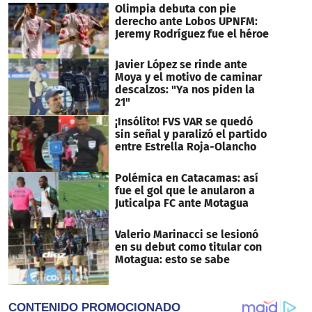
Olimpia debuta con pie
derecho ante Lobos UPNFM:
Jeremy Rodríguez fue el héroe
Javier López se rinde ante
Moya y el motivo de caminar
descalzos: "Ya nos piden la
21"
¡Insólito! FVS VAR se quedó
sin señal y paralizó el partido
entre Estrella Roja-Olancho
Polémica en Catacamas: así
fue el gol que le anularon a
Juticalpa FC ante Motagua
Valerio Marinacci se lesionó
en su debut como titular con
Motagua: esto se sabe