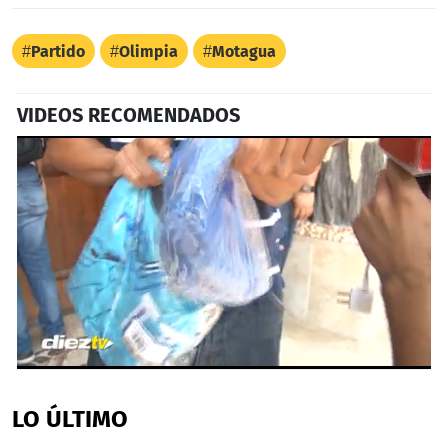
Partido
Olimpia
Motagua
VIDEOS RECOMENDADOS
Próximo
0
seconds
of
LO ÚLTIMO
21
seconds