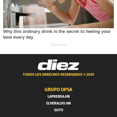
TODOS LOS DERECHOS RESERVADOS ®
2025
GRUPO OPSA
LAPRENSA.HN
ELHERALDO.HN
GOTV