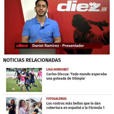
0
NOTICIAS
RELACIONADAS
seconds
of
4
LIGA HONDUBET
minutes,
Carlos Discua: 'Todo mundo esperaba
32
una goleada de Olimpia'
seconds
FOTOGALERÍAS
Los rostros más bellos que le dan
cobertura en español a la Fórmula 1