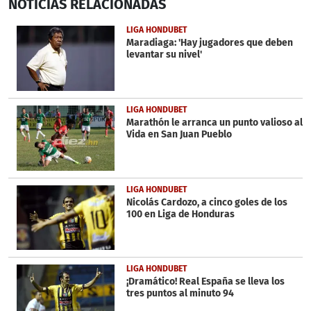
NOTICIAS
RELACIONADAS
seconds
of
1
LIGA HONDUBET
minute,
Maradiaga: 'Hay jugadores que deben
33
levantar su nivel'
seconds
LIGA HONDUBET
Marathón le arranca un punto valioso al
Vida en San Juan Pueblo
LIGA HONDUBET
Nicolás Cardozo, a cinco goles de los
100 en Liga de Honduras
LIGA HONDUBET
¡Dramático! Real España se lleva los
tres puntos al minuto 94