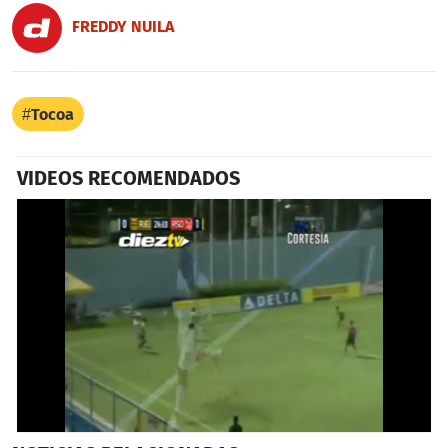
FREDDY NUILA
Tocoa
VIDEOS RECOMENDADOS
0