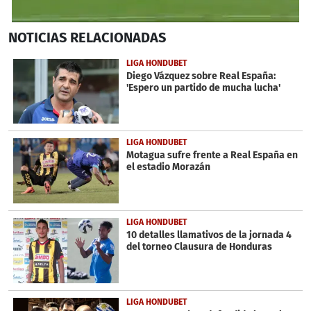
0
NOTICIAS
RELACIONADAS
seconds
of
17
LIGA HONDUBET
seconds
Diego Vázquez sobre Real España:
'Espero un partido de mucha lucha'
LIGA HONDUBET
Motagua sufre frente a Real España en
el estadio Morazán
LIGA HONDUBET
10 detalles llamativos de la jornada 4
del torneo Clausura de Honduras
LIGA HONDUBET